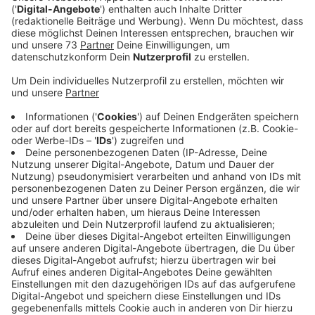
Anzeige
Von Mensch zu Mensch helfen
Anzeige
Neben einem wöchtenlichen Frühstück in der
umgebauten Werkstatt in Nienborg bietet Gisa mit
ihrem Team aus Ehrenamtlichen Spaziergänge für
trauernde Kinder an. Außerdem gibt es thematische
Trauergruppen, die sich regelmäßig treffen. Die
gelernte Trauerbegleiterin und ehemalige
Notfallseelsorgerin möchte diesen offenen Raum für
Trauer auch im nächsten Jahr sicher wissen und bittet
deshalb im Westmünsterland um Spenden und
ehrenamtliche Unterstützung. Dabei geht es zum