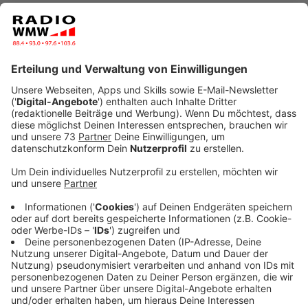
Telemedizinische Videosprechstunde
Anzeige
Bei den Kinderärzten stellt sich die Situation je nach
Region und Praxis ganz unterschiedlich dar. Die einen
wissen vor Arbeit nicht wohin, die anderen bezeichnen
die Lage als deutlich entspannter und besser als vor
Weihnachten. Noch bis Ende Januar bietet die
kassenärztliche Vereinigung Nordrhein im Notfall eine
telemedizinische Videosprechstunde an.
Welche
Praxen an welchen Tagen wann zusätzlichen
Notdienst für kranke Kinder und Jugendliche
haben, findet Ihr hier.
Anzeige