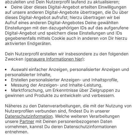
Zusätzliches Angebot
Anzeige
Von Heiligabend 10 Uhr bis zum 31. Januar 2023 gibt
es ein zusätzliches Angebot. Eine Videosprechstunde
mit Kinderärzten, die Eltern von kranken Kindern auch
während der Feiertage oder mittwochs-nachmittags
nutzen können. Nämlich immer dann, wenn kein
Kinderarzt mehr regulär geöffnet hat.
Wie funktioniert das Ganze? Was muss ich
machen?
Als erstes musst Du bei der telemedizinischen
Beratung im Kindernotdienst anrufen. Da kriegst Du
dann einen Link und auch eine TAN, also eine spezielle
Zugangsnummer. Das ist ein bisschen so wie beim