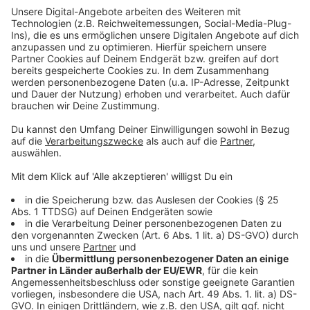
Online-Banking und damit kannst Du Dich dann in die
Videosprechstunde schalten. Voraussetzung dafür ist
natürlich, dass Du ein internetfähiges Gerät mit
Mikrofon und Kamera hast, wie zum Beispiel ein
Smartphone, ein Tablet, ein Notebook oder auch einen
PC.
Und was passiert dann?
Dann hören sich die Kinderärzte, die gerade Notdienst
haben, die Problematik an und entscheiden mit Dir
gemeinsam, was jetzt getan werden muss. Das Ganze
soll auch die Kinderärzte und Kliniken im Notdienst
entlasten, die wegen der vielen Infektionskrankheiten
schon seit Wochen am Limit arbeiten. Auf Dauer
könnte so ein Angebot dann sogar den regulären
Notdienst vor Ort ergänzen. Denn den gibt es natürlich
nach wie vor.