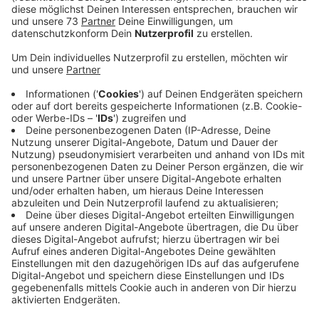
Veröffentlicht:
Mittwoch, 10.07.2019 05:30
Anzeige
Am kommenden Sonntag (14. Juli) findet das
Sommerfest des Landhauses Grüneklee in Borken
statt. Das Motto ist dieses Jahr "Zeitreise". Neben
passender Musik von zwei Bands, soll es auch Essen
im Stil der 80er- ud 90er-Jahre geben. Wer von den
Zeitreisenden an der Tombola teilnimmt, hat die
Chance einen Game Boy zu gewinnen.
DIe Veranstaltung beginnt am Sonntag um 12 Uhr und
endet um 18 Uhr im Landhaus Grüneklee in Borken. Der
Eintritt ist frei.
Anzeige