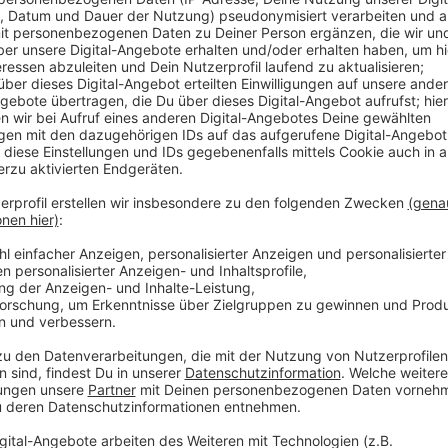
Anzeige
Die Schüler suchen Sponsoren
Anzeige
In den letzten drei Jahren haben die 12. Klässler e
zusammen bekommen.
Hier könnt Ihr spenden.
Anzeige
Die geschenkte Minute: We for India