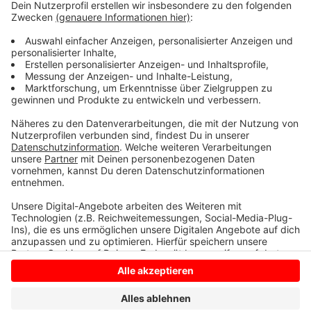
Verein Mitwirkende, Unterstützer und Sponsoren.
Deshalb gibt´s regelmäßig Events. Das nächste ist am
3. August in Gronau bei Ingos Tierfreund. Da gibt´s
einen kleinen Infostand mit Glücksrad, Wundertüten
und tollen Kleinigkeiten für Mensch und Hund. Mehr
Infos zum Verein gibt´s
hier.
Anzeige
Anzeige
Anzeige