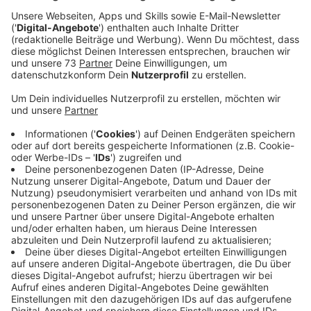
Anzeige
Die Tanzgruppe aus Gronau wurde mehrfach
Deutscher Meister in verschiedenen Disziplinen. Ab 9
Uhr werden in der Sporthalle 1 an der Laubstiege
neben den Gastgebern weitere Vereine mit ihren
Gruppen teilnehmen. Alle die Lust haben zuzuschauen
sind herzlich eingeladen.
Anzeige
Was ist Majorettentanz?
Anzeige
Majorettentanz ist ein Formationstanz bei dem die