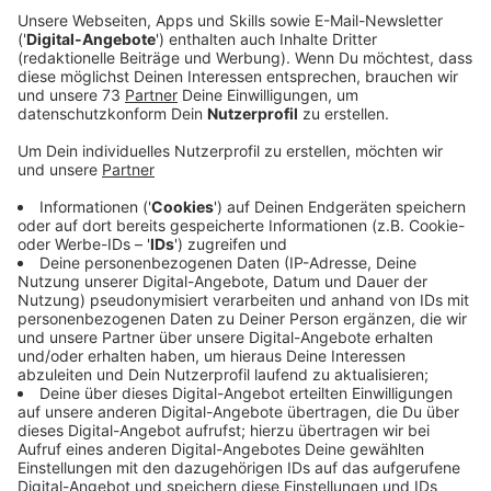
Anzeige
Wolfgang Skotnik ist Altentherapeut im
Seniorenzentrum Langenkamp in Borken-Gemen. Er
würde gerne für das Seniorenzentrum zwei
Spezialfahrräder anschaffen. Das sind Fahrräder die in
der Altenpflege, bei Menschen mit einer Behinderung
und in der Rhea eingesetzt werden. Diese
Spezialfahrräder ermöglichen Menschen mit einer
Mobilitätseinschränkung beispielsweise die Fahrt ins
Grünen.
Zwei Spezialfahrräder kosten zusammen 20 000 Euro.
Die LEADER Region Bocholter Aa übernimmt 65 % und
die Stadt Borken beteiligt sich mit 17,5 %.
Nun bleibt eine Restsumme von 3400 Euro die das
Seniorenzentrum Langenkamp in Borken-Gemen selbst