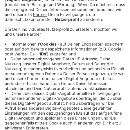
Zelt,Bier und Vogelstangen feeling vermitteln
kann.
Veröffentlicht:
Donnerstag, 16.07.2020 15:46
Anzeige
Schützenfest mal anders
Anzeige
Nicht nur Festivals, Stadtfeste und Partys fallen aus.
Auch die Schützenfestsession 2020 muss dank
Corona weichen - Sind wir mal ehrlich, für viele ist
wahrscheinlich auch genau das am aller schlimmsten!
Unser RADIOWMW Nachmittagsmoderator Benjamin
Rotzler quatscht heute (16.7) in der geschenkten
Minute über ne coole Alternative die sich die Lüntener