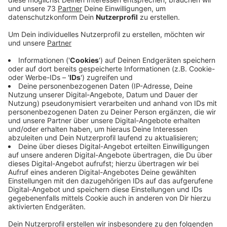
Podcast erstellt, zum Nachhören.
Veröffentlicht:
Dienstag, 07.04.2020 13:51
Anzeige
Seit Mitte Januar ging es an der Borkener
Gesamtschule für ein paar Schüler um das Thema
"Liebe, Partnerschaft und Sexualität". Ziel war es
einen gemeinsamen Podcast dazu zu erstellen und
das hat geklappt.
Hier gibt es ihn zum Nachhören (etwas scrollen).
Anzeige