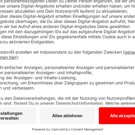
Damit die Jugendlichen in und um Stadtlohn trotzd
haben, nehmen Eva Vehring und ihre Kollegin Valerina
"Quarantäne Quatsch" heißt der und den könnt Ihr hier
Anzeige
"Ist wie beim Kaffeklatsch"
Anzeige