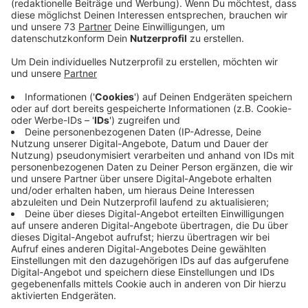
Anzeige
Das Jugendwerk Reken besprayt beim Graffiti-Projekt
in den Osterferien - ganz offiziell - die Halfpipe an der
Skateranlage in Reken. Lisa stellt Projekt: Jugendwerk
Reken, Streetwork, Graffiti-Projekt in den Osterferien.
Halfpipe am Skatersplatz in Reken besprayen.
Alle Informationen findet Ihr
hier.
Anzeige
Die ganze Geschichte des Projekts gibt es
hier
Anzeige