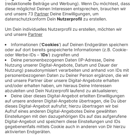
Veröffentlicht:
Mittwoch, 15.07.2020 15:31
Anzeige
RADIOWMW verändert den Alltag bei Ringo
Türen
Anzeige
Wenn Euch unser Programm und das was wir so tun
gefällt, sind wir natürlich total Stolz. Wenn dann auch
noch die geschenkte Minute genutzt wird, um uns das
zu sagen, können wir uns natürlich vor Freude kaum
noch halten. Christan Hahn von Ringo Türen aus Reken
hat sich bei uns gemeldet, und erzählt, wie
RADIOWMW den Corona Alltag im Betrieb verändert