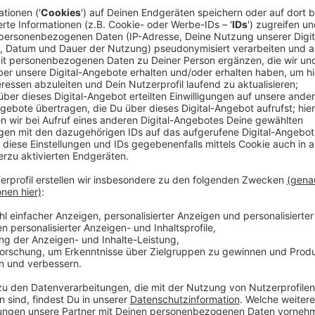
"Es fühlt sich toll an was wir erleben"
Anzeige
©
BLONDInBootz
Anzeige
Auch während der Coronazeit hatten die Band-Mitgli
zusammen aus der Ferne zu proben und an neuen Songs
der Region mussten leider gecancelt werden aber jet
Diesen Schritt haben sie durch viel positives Feedb
gewagt und es fühlt sich gut an, sagt Christian.
Und so klingt BLONDInBootz.
Anzeige