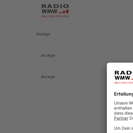
Anzeige
Anzeige
Anzeige