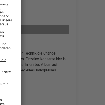
eder mit guter Technik die Chance
 zu arbeiten. Einzelne Konzerte hier in
zt nehmen sie ihr erstes Album auf.
ack und den Sieg eines Bandpreises