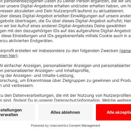
Geschenkte Minute: 30 Jahre Montessori Ge
Borken
Anzeige
Radio WMW Moderatorin Sina Kuipers spricht mit dem
Jubiläumsevent. Der offizielle Teil startet um 14.30 
und viele spannende Mitmach-Angebote. Auch für das
Mehr Infos bekommt Ihr
hier.
Anzeige