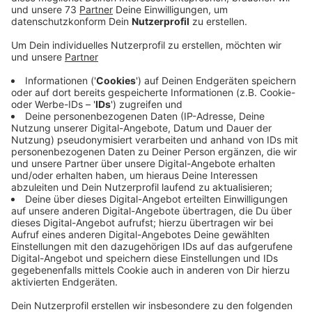
Anzeige
7c der Gesamtschule Gescher ist am Start
Anzeige
Am Ende werden acht Gewinner Klassen
gegeneinander in Wochenshows antreten. Die vier
besten Klassen aus den Wochenshows erreichen
schließlich das Superfinale mit der Endrunde, bei der
um den Titel "Best Klasse Deutschlands" gespielt
wird. Die Wochenshows laufen bei Kika ab dem
20.September immer freitags um 19.30 Uhr. Die
Schulbattles der Vorrunde laufen ab dem 19.
September immer donnerstags um 20.15 Uhr bei Kika.
Am 19.September ist auch die Klasse 7c der