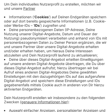
play_circle
download
"Es macht einfach richtig
Spaß"
Anzeige
"Wir trinken nochmal ne
play_circle
download
Kaltschale zusammen
und feiern"
Anzeige
play_circle
download
"Einer für alle, alle für
einen!"