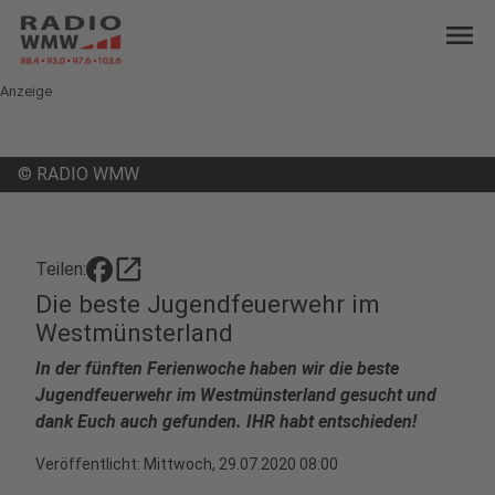
menu
Anzeige
©
RADIO WMW
open_in_new
Teilen:
Die beste Jugendfeuerwehr im
Westmünsterland
In der fünften Ferienwoche haben wir die beste
Jugendfeuerwehr im Westmünsterland gesucht und
dank Euch auch gefunden. IHR habt entschieden!
Veröffentlicht:
Mittwoch, 29.07.2020 08:00