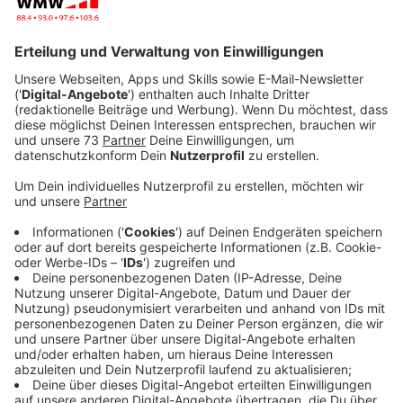
Veröffentlicht:
Freitag, 27.03.2020 12:34
Anzeige
Farin Urlaub, Bela B und Rod Gonzalez veröffentlichen
2020 en neues Album. Und nach achtjähriger Pause
werden "Die Ärzte" auch noch wieder auf große
Deutschland-Tournee gehen. Die Tickets waren
natürlich binnen weniger Minuten ausverkauft.
Anzeige
Die ersten Konzerte finden zwar erst im November
statt, doch wer weiß schon angesichts der derzeitigen
Coronavirus-Lage, ob und wann geplante Termine,
Veranstaltungen und Konzerte gestartet werden