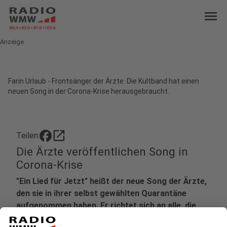
menu
Anzeige
Farin Urlaub - Frontsänger der Ärzte. Die Kultband hat einen
neuen Song in der Corona-Krise herausgebraucht.
open_in_new
Teilen:
Die Ärzte veröffentlichen Song in
Corona-Krise
"Ein Lied für Jetzt" heißt der neue Song der Ärzte,
den sie in ihrer selbst gewählten Quarantäne
aufgenommen haben. Er richtet sich an alle, die
zurzeit zuhause bleiben.