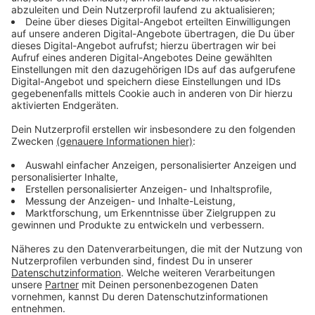
Hamburg (310), Bremen (308) und Berlin (299). Hinter
Westfalen-Lippe liegen nur Sachsen-Anhalt (204) und
Brandenburg (201). Gelistet wurden die Ärztinnen und
Ärzte sowie Psychotherapeuten nach den jeweiligen
KV-Regionen, also alle Bundesländer, nur NRW wird
nach den Regionen Nordrhein und Westfalen-Lippe
aufgeteilt. Der Teilzeitanteil stieg bundesweit von
35,8 Prozent auf 37,9 Prozent.
Anzeige
Anzeige
Westfalen-Lippe bundesweites Schlusslicht
bei Hausarztdichte
Anzeige