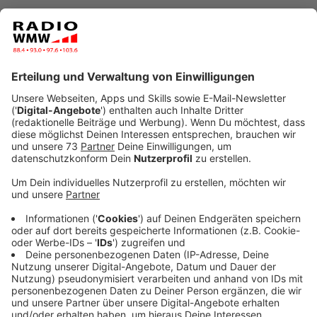
Veröffentlicht:
Mittwoch, 26.03.2025 11:42
Anzeige
Zwischen den Regionen Nordrhein und Westfalen-
Lippe gibt es erhebliche Unterschiede im Umfang der
ärztlichen Versorgung. Während in Nordrhein auf
100.000 Einwohner etwa 240 Ärztinnen, Ärzte und
Psychotherapeuten kommen, sind es in Westfalen-
Lippe nur rund 204. Im Vergleich mit anderen
Bundesländern liegt Nordrhein damit auf Rang 4,
während Westfalen-Lippe auf dem drittletzten Platz
rangiert, wie aus einer Auswertung der
Kassenärztlichen Bundesvereinigung (KBV) hervorgeht,
die der Nachrichtenagentur dpa vorliegt.
Vor Nordrhein liegen demnach nur die Stadtstaaten