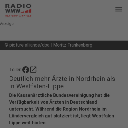
menu
Anzeige
©
picture alliance/dpa | Moritz Frankenberg
open_in_new
Teilen:
Deutlich mehr Ärzte in Nordrhein als
in Westfalen-Lippe
Die Kassenärztliche Bundesvereinigung hat die
Verfügbarkeit von Ärzten in Deutschland
untersucht. Während die Region Nordrhein im
Ländervergleich gut platziert ist, liegt Westfalen-
Lippe weit hinten.