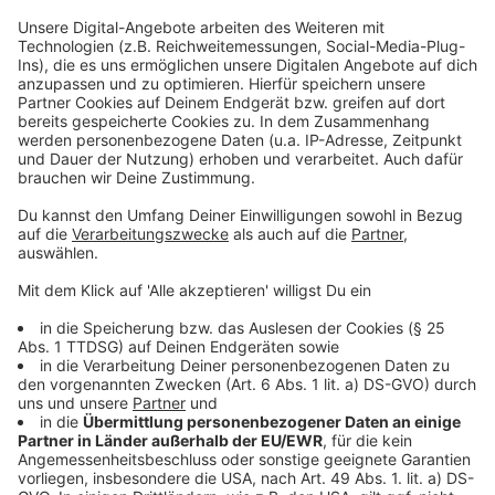
Das Durchschnittsalter der Ärztinnen und Ärzte liegt
bundesweit bei 54,5 Jahren, wie aus den Daten des
Bundesarztregisters mit Stichtag 31. Dezember 2024
hervorgeht. In der Region Nordrhein liegt es bei 53,6
und in Westfalen-Lippe bei 54,1. Bei der Dichte der
Hausärzte ist die Region Westfalen-Lippe sogar
Schlusslicht - mit knapp 60
Hausärzten pro 100.000 Einwohnern. Nordrhein liegt
mit gut 66 im Mittelfeld.
KBV-Chef Andreas Gassen sagte: "Noch ist
Deutschland Praxenland." Doch klar sei auch: "Die
Ressource Arztpraxis ist kein Selbstläufer, und die
Ressource Arztzeit bleibt ein knappes Gut." Immer
mehr junge Medizinerinnen und Mediziner entschieden
sich für eine Anstellung, statt eine eigene Praxis zu
führen, oder für Arbeit in Teilzeit. Dabei gehe es um die