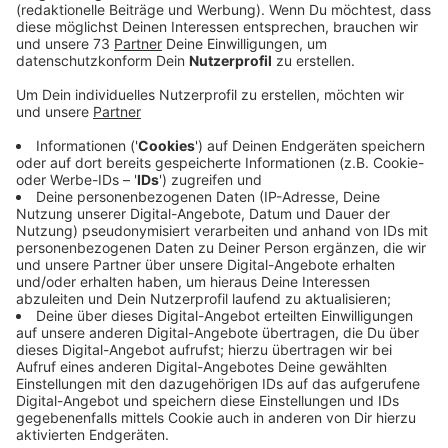
Kreisverband.
Veröffentlicht:
Dienstag, 23.01.2024 15:02
Anzeige
Landwirte werben bei
Bundestagsabgeordneten um Unterstützung
Anzeige
Die Bauern fordern keine Kürzungen bei den
Subventionen für Agradiesel und machen deshalb
weiter Druck auf die Politik. Größere Trecker-Demos
sind bei uns im Westmüsterland derzeit aber nicht
geplant, heißt es vom landwirtschaftlichen
Kreisverband. Er kündigte stattdessen weitere