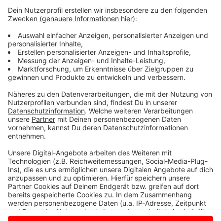
Gespräche mit Politikern, Mahnfeuer und kleinere
symbolische Aktionen an. So soll es am Donnerstag in
Gronau ein Gesprüch mit den hiesigen CDU-
Bundestagsabgeordneten sowie den NRW-
Generalsekretär der CDU Paul Ziemiak geben. In Berlin
hatte sich der Vorsitzende des landwirtschaftlichen
Kreisverbands Markus Weiß bereits mit den
heimischen Bundestagsabgeordneten von SPD und
FDP ausgetauscht.
Anzeige
Anzeige