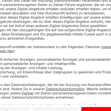
Der Unternehmensverbund Elanko aus Heek bietet all
Heizung, Wasser, Telefon und Sicherheit. Gegründe
im Jahr 1951 hat die Elektro Kock sich immer weite
Elanko mit seinen drei Bereichen Elektrotechnik, Ve
Sicherheitstechnik entstanden ist. Und der Verbund 
Bestehen hat Elanko zum Beispiel schon so viele Kil
Firmengelände in Heek bis nach New York reichen wü
Mehr Informationen über ELANKO
Anzeige
Unternehmensverbund Elanko