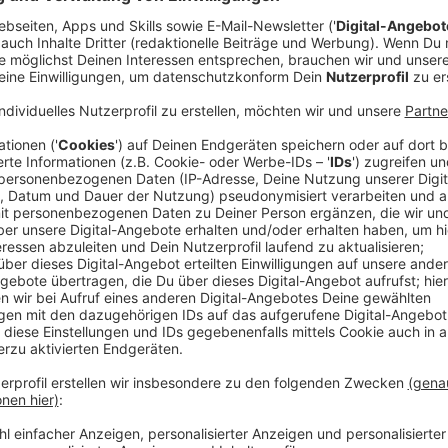
Comedy
Der Kitchen Club by Nelson Mül
Oglio"
Anzeige
Das Rezept: "Pasta Aglio e Oglio"
Anzeige
Zutaten für die Pasta Aglio e Oglio:
500g Spaghetti
5 Knoblauchzehen
100ml extra natives Olivenöl