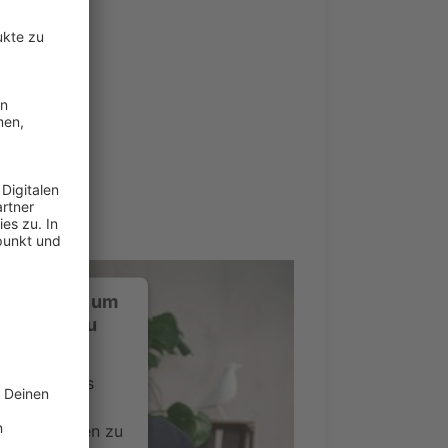
ustimmung, um
-Service zu
ervice eines
ideoinhalte
ce kann Daten zu