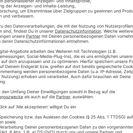
Pfeffer frisch gemahlen
2 Peperoni
5 Esslöffel Petersilie
Anzeige
Und so bereitet ihr das Essen zu:
Anzeige
Wir benötigen Ihre Z
den YouTube Video
laden!
Wir verwenden einen S
Drittanbieters, um V
einzubetten. Dieser Servi