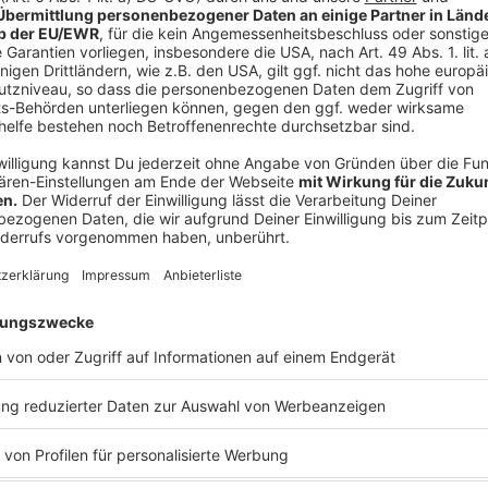
Ihren Aktivitäten sammeln.
die Details durch und s
Nutzung des Service zu, 
anzusehen
Mehr Informati
Die neue Videofolge mit Nelson Müller - diesmal wi
Akzeptieren
Comedian Özcan Cosar hat Nelson sich an eins seiner
powered by
Usercentrics Co
e Oglio.
Platform
Anzeige
Das ist der Kitchen Club by Nelson Müller:
Anzeige
Bei euch läuft das Radio in der Küche, bei uns die Kü
uns exklusiv in seinen Kitchen Club ein. Ab sofort vers