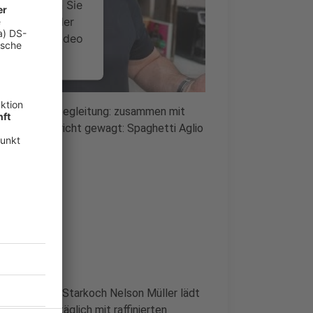
 Bitte lesen Sie
timmen Sie der
um dieses Video
.
onen
eder mit Starbegleitung: zusammen mit
 Lieblingsgericht gewagt: Spaghetti Aglio
nsent Management
che im Radio. Starkoch Nelson Müller lädt
orgt er uns täglich mit raffinierten