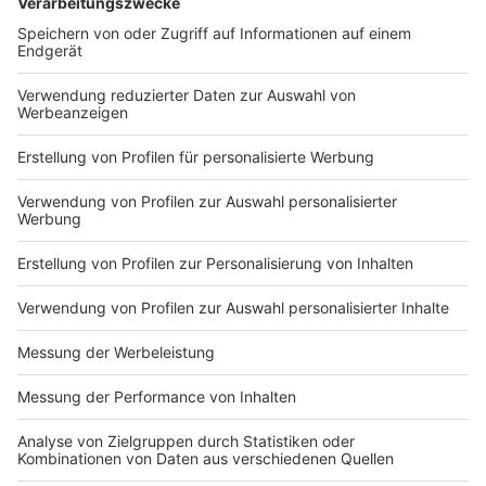
er uns täglich mit raffinierten Rezepten zum
Nachkochen oder Nachkochen lassen. Nelson nimmt
uns mit in seine Küche und weiht uns in die
Geheimnisse eines bekannten Profikochs ein. Der
Kitchen Club by Nelson Müller ist etwas für alle
Gourmets und Gourmüsen. Für alle von euch, die
wissen, dass Kardamom ein Gewürz ist und kein
Ersatzteil fürs Auto. Das ist "Foodtainment" der
Extraklasse. Feinste Küche, die man überall genießen
kann. Serviert in eurem Lieblingsradio. Bon Appetit -
oder wie Nelson es sagt: "Macht nix, wenn's
schmeckt!"
Nelson Müller live erleben? Hier gibt es
Infos zu den
Terminen
.
Anzeige