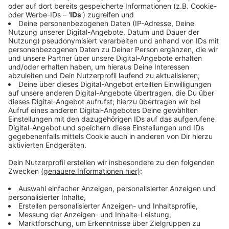
Das Rezept: "Paillard vom Hirschkalb"
Anzeige
Zutaten für den Paillard:
400 g Hirschkalbsrücken, Küchenfertig
Salz, Pfeffer
Olivenöl
Zutaten für die Pilze:
300 g Steinpilze
2 Schalotten
20 g Butter
fein geschnittener Schnittlauch
Zutaten für den Rotkohl: