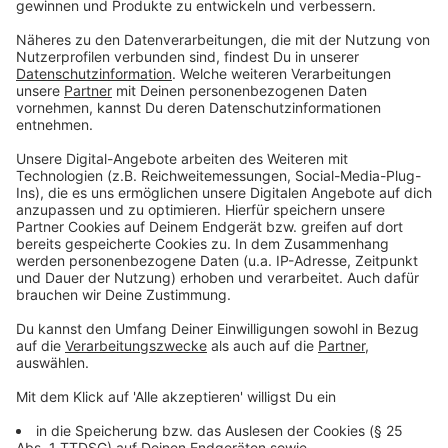
200 g Rotkohl
Salz, Pfeffer, Zucker
Balsamico Essig
Olivenöl
1 Limette
Anzeige
Und so bereitet ihr das Essen zu:
Anzeige
Den
Hirschkalbsrücken
in feine Scheiben
schneiden und zwischen einen Gefrierbeutel dünn
plattieren. Dann in einer erhitzen Pfanne von jeder
Seite kräftig anbraten. Aus der Pfanne nehmen
und mit Salz und Pfeffer würzen.