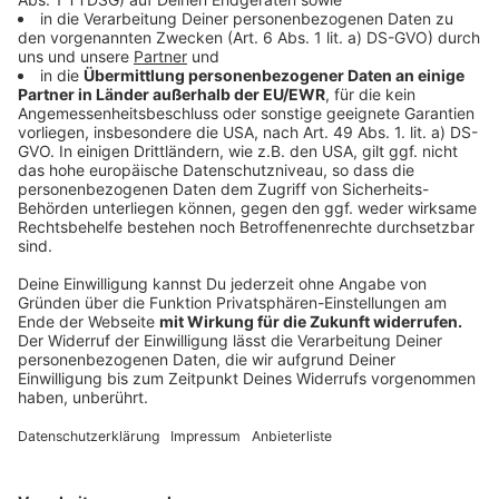
Die
Steinpilze
putzen und schneiden und in einer
Pfanne gleichmäßig anbraten. Die Schalotten in
Würfel schneiden, in Butter separat garschwitzen
und hinterher mit etwas Schnittlauch zu den
Pilzen geben
Rotkohl
über eine Küchenreibe in feine Streifen
hobeln, mit den Restlichen Zutaten marinieren und
leicht kneten.
Anzeige
Das ist der Kitchen Club by Nelson Müller:
Anzeige
Bei euch läuft das Radio in der Küche, bei uns die
Küche im Radio. Starkoch Nelson Müller lädt uns
exklusiv in seinen Kitchen Club ein. Ab sofort versorgt