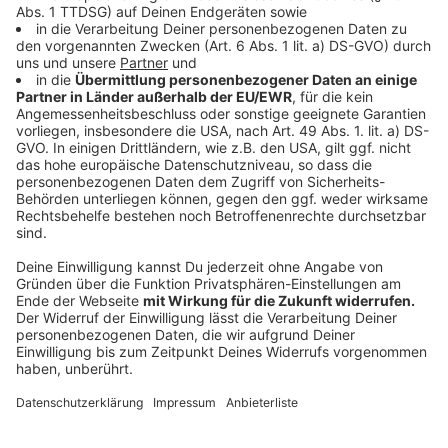
Mit Rinderbouillon und Rotwein ablöschen, mit
Salz, Pfeffer, Zucker, Paprikapulver,
Lorbeerblättern, Tomatenmark und Majoran
würzen.
Dann bei geschlossenem Deckel circa 60 Minuten
bei kleiner Hitze schmoren.
Die Kartoffel-, Paprika- und Karottenstücke
zugeben und weitere 20 Minuten köcheln lassen,
bis das Gemüse gar ist. Dann Petersilie
unterrühren.
Anzeige
Das ist der Kitchen Club by Nelson Müller:
Anzeige
Bei euch läuft das Radio in der Küche, bei uns die