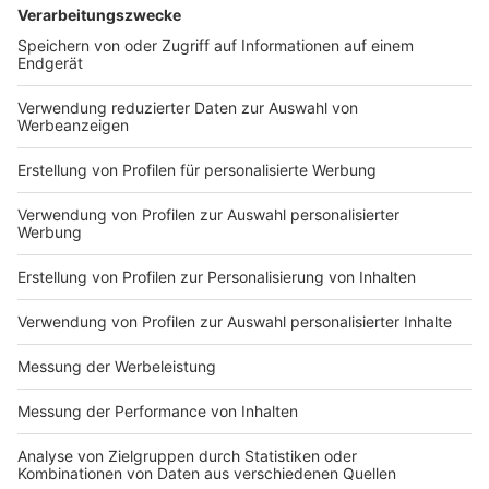
Küche im Radio. Starkoch Nelson Müller lädt uns
exklusiv in seinen Kitchen Club ein. Ab sofort versorgt
er uns täglich mit raffinierten Rezepten zum
Nachkochen oder Nachkochen lassen. Nelson nimmt
uns mit in seine Küche und weiht uns in die
Geheimnisse eines bekannten Profikochs ein. Der
Kitchen Club by Nelson Müller ist etwas für alle
Gourmets und Gourmüsen. Für alle von euch, die
wissen, dass Kardamom ein Gewürz ist und kein
Ersatzteil fürs Auto. Das ist "Foodtainment" der
Extraklasse. Feinste Küche, die man überall genießen
kann. Serviert in eurem Lieblingsradio. Bon Appetit -
oder wie Nelson es sagt: "Macht nix, wenn's
schmeckt!"
Nelson Müller live erleben? Hier gibt es
Infos zu den
Terminen
.
Anzeige