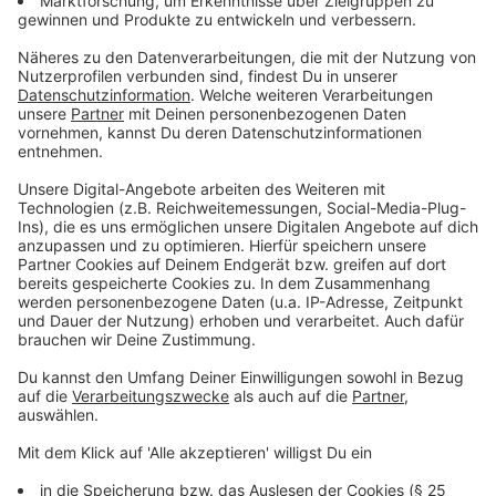
4 Zweig/e Majoran, die Blätter davon, grob
gehackt
2 Lorbeerblätter
3 große Kartoffel(n), in Würfel geschnitten
1 große Karotte(n), in Scheiben geschnitten
2 Paprikaschote(n), klein gewürfelt
Halber Bund Petersilie, fein gehackt
Anzeige
So bereitet ihr das Essen zu
Anzeige
Rindfleischwürfel im Butterschmalz 5 Minuten
anbraten, dabei umrühren. Dann die Zwiebeln und
Knoblauchstücke dazugeben, weitere fünf
Minuten mitdünsten.