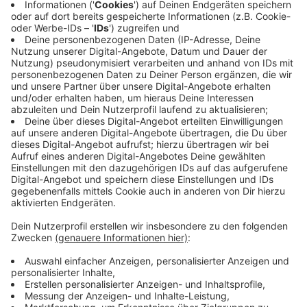
Das Rezept: "Gulaschsuppe"
Anzeige
Zutaten für die Gulaschsuppe:
500g Rindergulasch
1 große Zwiebel(n), fein gewürfelt
2 Zehe/n Knoblauch, fein gewürfelt
2 EL Butterschmalz
800ml Rinderbrühe
150ml Rotwein
Salz und Pfeffer
3 TL Paprikapulver, rosenscharfes
3 EL Paprikapulver, edelsüßes
1 EL Tomatenmark
2 EL Zucker