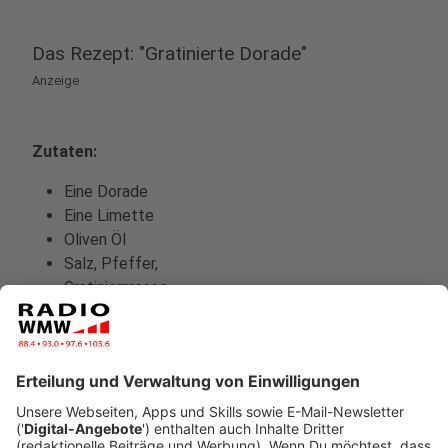
Das Rezept: "Gratinierte Dorade"
Anzeige
Zutaten:
Eine Dorade
Eine Limette
Oliven Öl
Salz, Pfeffer,
Gratiniermasse
Eine Zucchini
Eine Paprika, gelb
Eine Paprika, rot
Drei Tomaten
50g Kalamataoliven
100g geriebener Parmesan