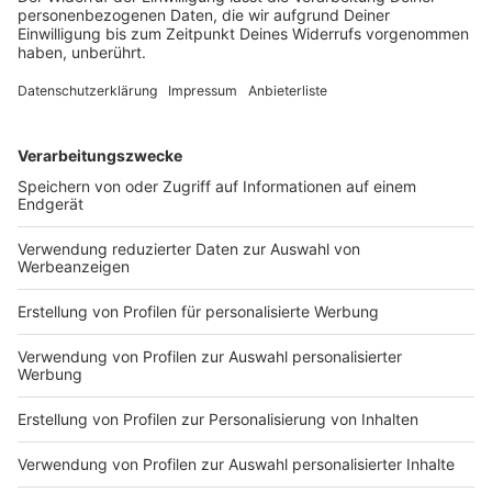
sammeln. Bitte lesen Sie die
Details durch und stimmen Sie der
Nutzung des Service zu, um dieses
Video anzusehen.
Mehr Informationen
In diesem Video zeigt euch Nelson Müller, wie man
eine gratinierte Dorade zaubert. Die Beilagen können
Akzeptieren
variieren, wie ihr hier seht, macht unser Starkoch dazu
powered by
Usercentrics Consent
eine Ratatouille-Kruste. Viel Spaß beim Nachkochen.
Management Platform
Anzeige
Das ist der Kitchen Club by Nelson Müller
Anzeige
Bei euch läuft das Radio in der Küche, bei uns die
Küche im Radio. Starkoch Nelson Müller lädt uns