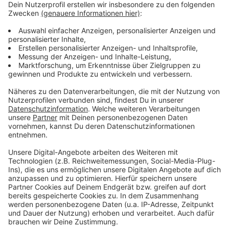
herausziehen und die Haut abziehen.
Den Fisch in vier Stücke teilen, mit Salz und
Pfeffer würzen und von beiden Seiten kurz
anbraten.
Für die Gratiniermasse die Paprika schälen und in
kleine Würfel schneiden. Die Tomaten vierteln,
entkernen und die Haut abziehen. Danach
ebenfalls würfeln.
Die Zucchini und die Oliven in Würfel schneiden.
Die Paprika- und Zucchiniwürfel in Olivenöl
anschwitzen und leicht mit Salz und Pfeffer
würzen.
Anschließend die Tomatenwürfel und Oliven
dazugeben. Die Masse nun auf den Wolfsbarsch
geben, mit Parmesan bestreuen und bei Oberhitze
gratinieren.
Für das Risotto die Schalottenwürfel in Butter
anschwitzen, den Risottoreis dazugeben und mit
Weißwein und Brühe ablöschen.