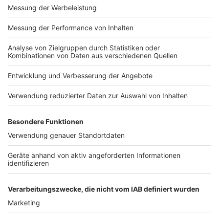
exklusiv in seinen Kitchen Club ein. Ab sofort versorgt
er uns täglich mit raffinierten Rezepten zum
Nachkochen oder Nachkochen lassen. Nelson nimmt
uns mit in seine Küche und weiht uns in die
Geheimnisse eines bekannten Profikochs ein. Der
Kitchen Club by Nelson Müller ist etwas für alle
Gourmets und Gourmüsen. Für alle von euch, die
wissen, dass Kardamom ein Gewürz ist und kein
Ersatzteil fürs Auto. Das ist "Foodtainment" der
Extraklasse. Feinste Küche, die man überall genießen
kann. Serviert in eurem Lieblingsradio. Bon Appetit -
oder wie Nelson es sagt: "Macht nix, wenn's
schmeckt!"
Nelson Müller live erleben? Hier gibt es
Infos zu den
Terminen
.
Anzeige