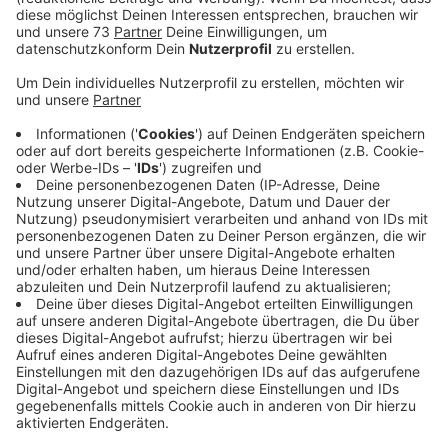
Olivenöl
Basilikumrisotto
50g Risottoreis
Feine Würfel von Schalotten
50g Butter
50ml Weißwein
150ml Geflügelbrühe
Geriebener Parmesan
50g Basilikumpesto
1 EL geschlagene Sahne
Anzeige
Und so bereitet ihr das Essen zu
Anzeige
Den Fisch entschuppen und filetieren. Die Gräten