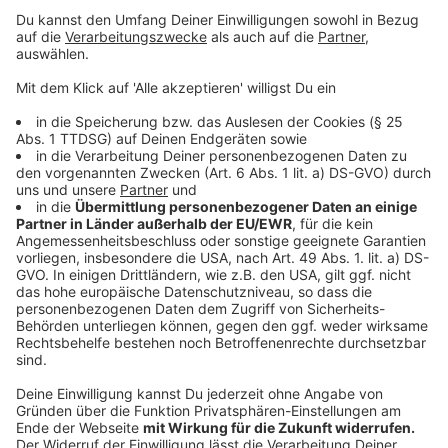
Den Reis unter ständigem Rühren und Zugabe von
Brühe so lange kochen, bis er weich aber innen
noch "al dente" ist.
Den geriebenen Parmesan und einen Löffel Pesto
unterrühren und mit etwas geschlagener Sahne
verfeinern.
Anzeige
Wir benötigen Ihre
Zustimmung, um den YouTube
Video-Service zu laden!
Wir verwenden einen Service eines
Drittanbieters, um Videoinhalte
einzubetten. Dieser Service kann
Daten zu Ihren Aktivitäten