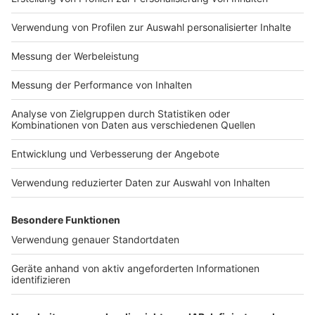
Bei euch läuft das Radio in der Küche, bei uns die
Küche im Radio. Starkoch Nelson Müller lädt uns
exklusiv in seinen Kitchen Club ein. Ab sofort versorgt
er uns täglich mit raffinierten Rezepten zum
Nachkochen oder Nachkochen lassen. Nelson nimmt
uns mit in seine Küche und weiht uns in die
Geheimnisse eines bekannten Profikochs ein. Der
Kitchen Club by Nelson Müller ist etwas für alle
Gourmets und Gourmüsen. Für alle von euch, die
wissen, dass Kardamom ein Gewürz ist und kein
Ersatzteil fürs Auto. Das ist "Foodtainment" der
Extraklasse. Feinste Küche, die man überall genießen
kann. Serviert in eurem Lieblingsradio. Bon Appetit -
oder wie Nelson es sagt: "Macht nix, wenn's
schmeckt!"
Nelson Müller live erleben? Hier gibt es
Infos zu den
Terminen
.