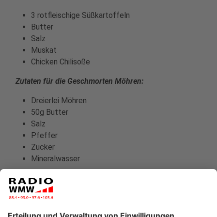
3 rotfleischige Süßkartoffeln
Butter
Salz
Muskat
Chicken Chilisoße
Zutaten für die Geschmorten Möhren:
Dreierlei Möhren
50g Butter
Salz
Pfeffer
Zucker
Mineralwasser
Anzeige
Und so bereitet ihr das Essen zu: