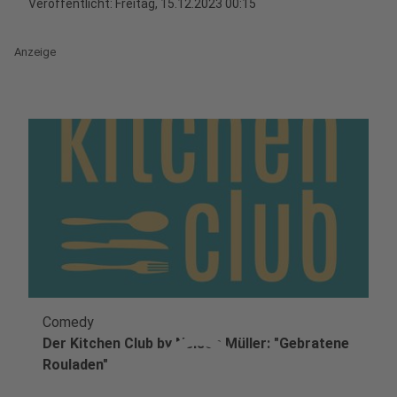
Veröffentlicht:
Freitag, 15.12.2023 00:15
Anzeige
Comedy
play_circle
Der Kitchen Club by Nelson Müller: "Gebratene
Rouladen"