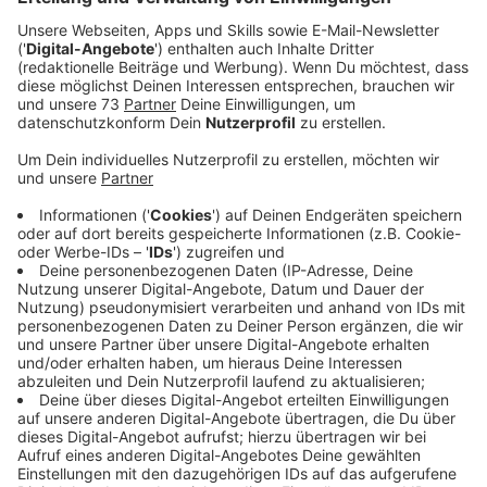
Anzeige
Wir benötigen Ihre
Zustimmung, um den YouTube
Video-Service zu laden!
Wir verwenden einen Service eines
Drittanbieters, um Videoinhalte
einzubetten. Dieser Service kann
Daten zu Ihren Aktivitäten
sammeln. Bitte lesen Sie die
Details durch und stimmen Sie der
Nutzung des Service zu, um dieses
Video anzusehen.
Mehr Informationen
Nelson Müller lässt es an Heiligabend in der Küche