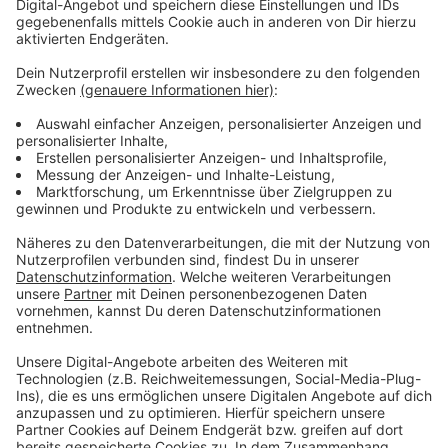
ruhig zugehen, an den Feiertagen danach darf es aber
Akzeptieren
aufwendiger sein. Seine Rezeptur: Kurz gebratene
powered by
Usercentrics Consent
Rinderroulade.
Management Platform
Anzeige
Farce:
Die Hühnerbrust in kleine Würfel schneiden und
mit Salz und Pfeffer würzen. Mit den
kleingeschnittenen Kräutern und den Eiswürfeln in
eine Moulinette geben . Alles gut mixen und die
Sahne nach und nach dazugeben.
Die Farce auf die Roulade streichen , den
Parmaschinken auflegen und zu einer Roulade
rollen. Mit einem Bindfaden fixieren.
Rinderroulade: