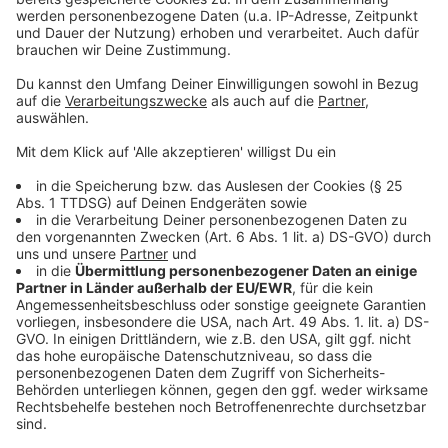
Die Roulade mit Salz und Pfeffer würzen in
heißem Öl von allen Seiten anbraten. Im Ofen bei
70° Grad bis zu einer Kerntemperatur von 53 °
Grad garen. Den Bindfaden entfernen und die
Roulade in Scheiben schneiden.
Pfeffersoße:
Die Schalotten schälen und in feine Würfel
schneiden
Zusammen mit den Pfefferkörnern in der Butter
anschwitzen und mit dem Weinbrand und dem
Weißwein ablöschen.
Mit dem Fond der beim garen der Roulade
ausgedrehten ist auffüllen etwas reduzieren und
die Sahne dazugeben.
Mit Limettensaft und Salz abschmecken und mit
der Stärke binden
Süßkartoffelpüree: