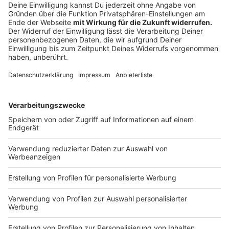
Die Kartoffeln mit einem Messer einstechen und
anschließend bei 180 Grad ca 60 Minuten im Ofen
garen.
Die Schale abziehen und mit den Gewürzen im
Thermomix 5 Minuten durchmixen.
Geschmorte Möhren:
Die Möhren putzen und schälen. In der Butter
anschwitzen mit Zucker Salz und Pfeffer würzen
und glasieren .Mit etwas Mineralwasser ablöschen
und garziehen lassen.
Anzeige
Das ist der Kitchen Club by Nelson Müller:
Anzeige