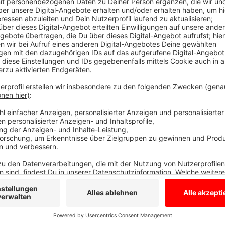
Nistkästen sollen Meisen anlocken
Anzeige
Raesfeld beschäftigt sich damit, Velen hat drüber di
schon reagiert. Viele Städte und Gemeinden wollen de
Nesselhärchen mit Fressgift zu Leibe rücken. Aber au
Meise soll angelockt werden. Deshalb treffen sich 
(25.01.2020) im Werkkeller der St. Sebastian Schule
an die Eichen in der Gemeinde gehängt. Auch in Stad
die jetzt in der Stadt verteilt worden sind.
Anzeige