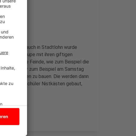
skutiert und auch in Stadtlohn wurde
r kleinen Raupe mit ihren giftigen
ch natürliche Feinde, wie zum Beispiel die
die Raesfelder zum Beispiel am Samstag
, um Nistkästen zu bauen. Die werden dann
tlohn haben Schüler Nistkästen gebaut,