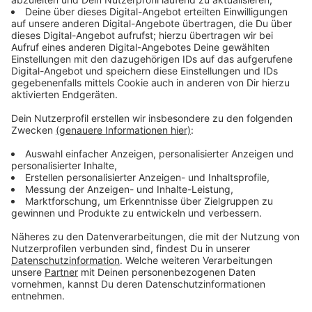
Albert Göken holt das Beste aus jedem raus. Da die
"Glory Gospels" ein vierstimmiger Chor sind, sind auch
Männer gern gesehen. Geprobt wird jeden Dienstag
von 18.30 Uhr bis 19.45 Uhr im Hotel und Restaurant
Fliederbusch in Borken.
Anzeige
"Singen macht einfach glücklich."
Anzeige
Die Gemeinschaft ist für die "Glory Gospels" ein
zentraler Bestandteil. Daher singen sie auch nicht nur
zusammen, sondern treffen sich auch für gemeinsame
Ausflüge oder Fortbildungen. Wer in die Arbeit der