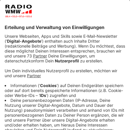
besonders macht.
Veröffentlicht:
Freitag, 13.10.2023 11:31
Anzeige
Wer Spaß am Singen hat, ist hier herzlich
willkommen!
Anzeige
Bei den "Glory Gospels" stehen nicht nur peppige
Kirchensongs, sondern auch bekannte Popsongs aus
dem Radio auf dem Programm! Derzeit setzt sich der
Chor bereits aus rund 45 Mitgliedern zusammen. Jetzt
sind sie aber auch auf der Suche nach neuen
Gesichtern. Hierbei ist jeder willkommen -
Vorerfahrung braucht es nämlich nicht! Chorleiter