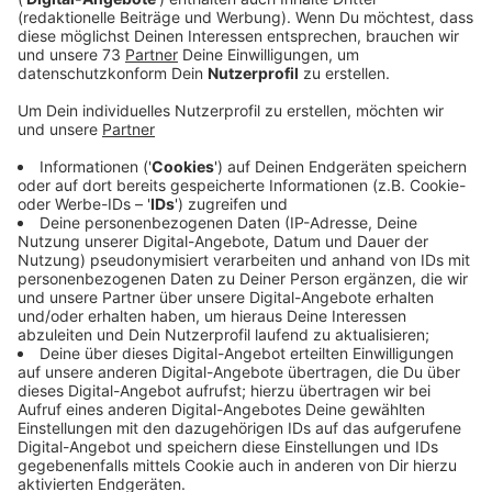
Meike Dirksen spricht in der geschenkten Minute mit
Nico darüber.
Veröffentlicht:
Donnerstag, 23.01.2025 12:24
Anzeige
Die Entstehung
Anzeige
Nico hat die neue Staffel "Squid Game" geguckt und
ein Song hat ihm sehr gefallen. Aus diesem Song hat er
einen Sound für TikTok und Instagram erstellt. Als
dieser Viral ging, hat er sein Sample an das Major-Label
"Universal Music " geschickt und die haben seinen
Song gesignet! Ab morgen ist der Song auf bei allen
Streamingdiensten verfügbar.
Alle Informationen