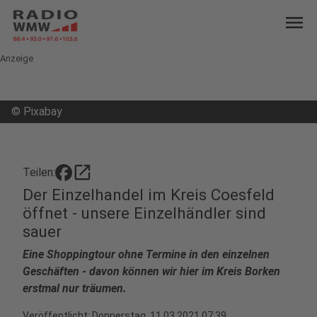
menu
Anzeige
©
Pixabay
open_in_new
Teilen:
Der Einzelhandel im Kreis Coesfeld
öffnet - unsere Einzelhändler sind
sauer
Eine Shoppingtour ohne Termine in den einzelnen
Geschäften - davon können wir hier im Kreis Borken
erstmal nur träumen.
Veröffentlicht:
Donnerstag, 11.03.2021 07:39