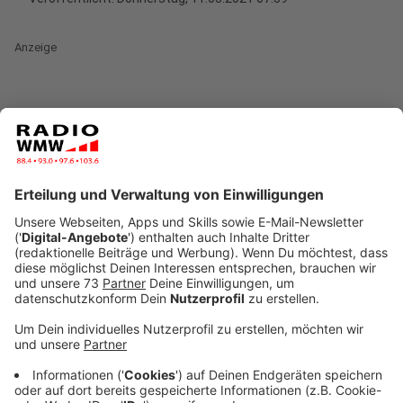
Anzeige
Inzidenz im Kreis Borken zu hoch für mehr
Lockerungen
Anzeige
Unser Inzidenzwert ist dafür zu hoch.
Wie der aktuell
aussieht, könnt ihr jederzeit hier nachschauen.
Anzeige
In unserem Nachbarkreis Coesfeld dagegen
wird gelockert