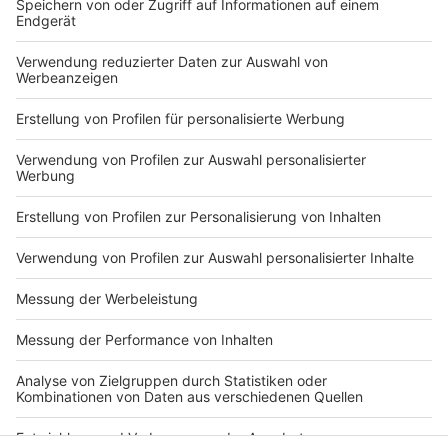
Anzeige
Landrat Kai Zwicker appelliert an alle
Westmünsterländer bei allem Verständnis für die
Bedürfnisse, jetzt nicht als Shopping-Touristen in den
Nachbarkreis zu fahren.
Anzeige
Anzeige