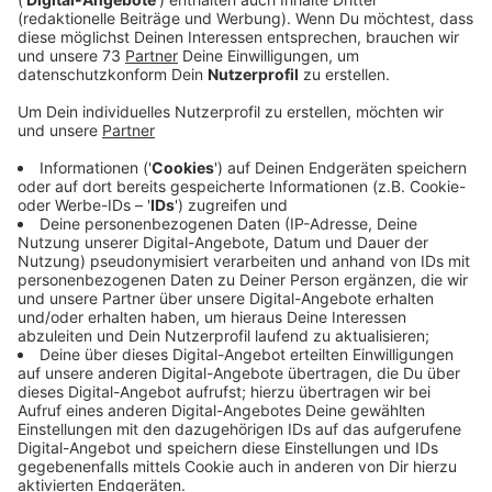
Veröffentlicht: Dienstag, 18.01.2022 15:25
Anzeige
Vias Rail GmbH ist neuer Betreiber der
Strecke
Anzeige
In rund zwei Wochen, am 1. Februar, sollen nach mehr
als einem halben Jahr endlich wieder Züge zwischen
Bocholt und Wesel rollen. Die werden elektronsich
sein, wodurch die Verbindung deutlich attraktiver wird.
Die Arbeiten für die Elektrifizierung sind auf der
Zielgeraden: Es gab auch schon Abnahmen, sagte uns
eine Sprecherin der Deutschen Bahn. Restarbeiten