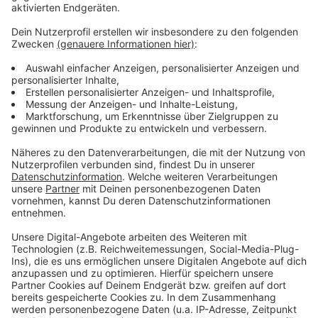
Anzeige
Das ist der Atzeventskalender
Anzeige
Wir öffnen mit euch jeden Tag ein Türchen. Dazu
haben wir euch Deutschlands besten Türchensteher
organisiert. Atze Schröder bringt uns seinen
Atzeventskalnder jeden Morgen frei Haus. Lustig,
(be)sinnlich und mit Locken. Und jetzt ran ans Türchen.
Viel Spaß.
Anzeige