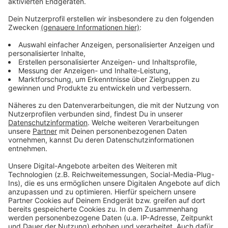
Das ist der Atzeventskalender
Anzeige
Wir öffnen mit euch jeden Tag ein Türchen. Dazu
haben wir euch Deutschlands besten Türchensteher
organisiert. Atze Schröder bringt uns seinen
Atzeventskalnder jeden Morgen frei Haus. Lustig,
(be)sinnlich und mit Locken. Und jetzt ran ans Türchen.
Viel Spaß.
Anzeige