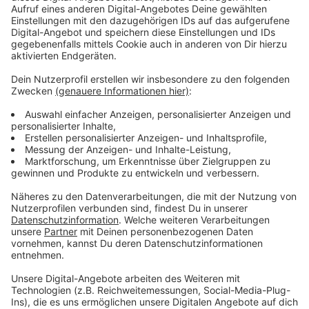
beteiligen können. Die Umfrage läuft noch bis zum 23.
November 2025.
Anzeige
Was wird gefragt?
Anzeige
Welche Hobbys habt ihr?
Wo haltet ihr euch in eurer Freizeit auf?
Was wünscht ihr euch für eure
Freizeitgestaltung?
Die Ergebnisse der Umfrage sollen dabei helfen, die
Angebote für Kinder und Jugendliche im Kreis Borken
gezielt zu verbessern.
Anzeige