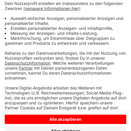
installiert. Für eine bessere Information der Fahrgäste
werden die alten Monitore durch neuer Displays
ersetzt und die Monitore am Busbahnhof zeigen
künftig auch die Abfahrt von Zügen an. Außerdem wird
die Fahrradabstellanlage am Bahnhof erweitert. Im
Vorfeld hatte die Borkener Stadtverwaltung auf dem
Bahnhofsvorplatz bereits neue Bäume gepflanzt.
Anzeige
Anzeige
Anzeige