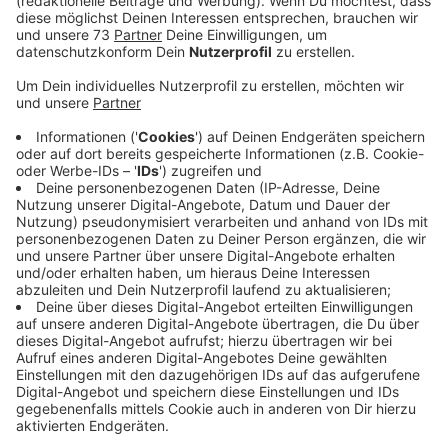
Anzeige
Borkener Bahnhof wird ein Zukunftsbahnhof
Anzeige
Das Unternehmen will den Borkener Bahnhof zu einem
Zukunftsbahnhof machen und investiert für die
Modernisierung nach eigenen Angaben rund 300.000
Euro. Ziel ist es, dass mehr Menschen auf die Bahn
umsteigen. Es soll am Borkener Bahnhof mehr Komfort
geben, ein besseres Ambiente und eine verbesserte
Anschlussmobilität, heißt es von der Deutschen
Bahn. Konkret bedeutet das ein neues
Wetterschutzhaus und neue Sitzgelegenheiten am
Bahnsteig. Das Blindenleitsystem wird verbessert und
im gesamten Bahnhof werden neue Hinweisschilder