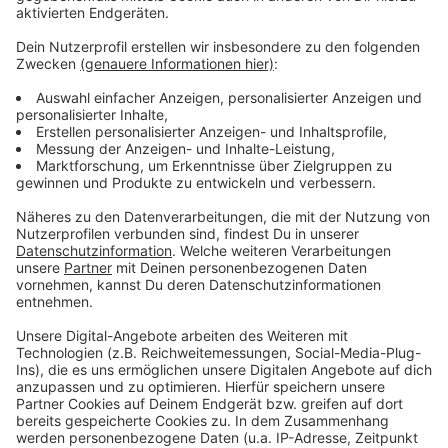
Das zufälligste Wissen der Welt mit Hendrik
Frost
Anzeige
Das gesamte Wissen ist immer dabei: Dank
Smartphone und Wikipedia haben die meisten von uns
quasi das sämtliches Wissen der Menschheit ständig
in der Hosentasche. Immerhin gibt es fast 3 Millionen
deutsche Wikipedia-Artikel. Und unser Moderator
Hendrik Frost dachte sich: 'Es wird Zeit, dass sich das
alles mal jemand durchliest!'
Anzeige