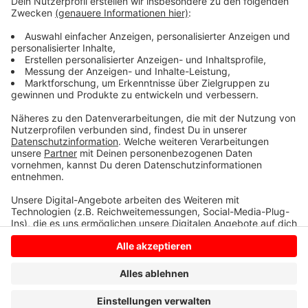
quasi das sämtliches Wissen der Menschheit ständig
in der Hosentasche. Immerhin gibt es fast 3 Millionen
deutsche Wikipedia-Artikel. Und unser Moderator
Hendrik Frost dachte sich: 'Es wird Zeit, dass sich das
alles mal jemand durchliest!'
Anzeige
Anzeige
Anzeige
Anzeige