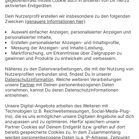
Anzeige
Das zufälligste Wissen der Welt mit Hendrik
Frost
Anzeige
Das gesamte Wissen ist immer dabei: Dank
Smartphone und Wikipedia haben die meisten von uns
quasi das sämtliches Wissen der Menschheit ständig
in der Hosentasche. Immerhin gibt es fast 3 Millionen
deutsche Wikipedia-Artikel. Und unser Moderator
Hendrik Frost dachte sich: 'Es wird Zeit, dass sich das
alles mal jemand durchliest!'
Anzeige