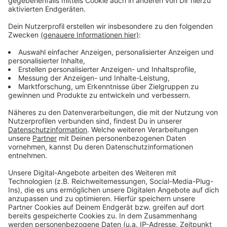
Anzeige
Das zufälligste Wissen der Welt mit Hendrik
Frost
Anzeige
Das gesamte Wissen ist immer dabei: Dank
Smartphone und Wikipedia haben die meisten von uns
quasi das sämtliches Wissen der Menschheit ständig
in der Hosentasche. Immerhin gibt es fast 3 Millionen
deutsche Wikipedia-Artikel. Und unser Moderator
Hendrik Frost dachte sich: 'Es wird Zeit, dass sich das
alles mal jemand durchliest!'
Anzeige