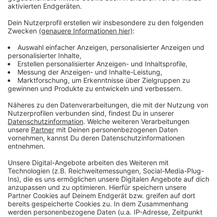
Das zufälligste Wissen der Welt mit Hendrik
Frost
Anzeige
Das gesamte Wissen ist immer dabei: Dank
Smartphone und Wikipedia haben die meisten von uns
quasi das sämtliches Wissen der Menschheit ständig
in der Hosentasche. Immerhin gibt es fast 3 Millionen
deutsche Wikipedia-Artikel. Und unser Moderator
Hendrik Frost dachte sich: 'Es wird Zeit, dass sich das
alles mal jemand durchliest!'
Anzeige