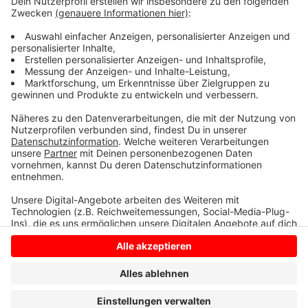
quasi das sämtliches Wissen der Menschheit ständig
in der Hosentasche. Immerhin gibt es fast 3 Millionen
deutsche Wikipedia-Artikel. Und unser Moderator
Hendrik Frost dachte sich: 'Es wird Zeit, dass sich das
alles mal jemand durchliest!'
Anzeige
Anzeige
Anzeige
Anzeige