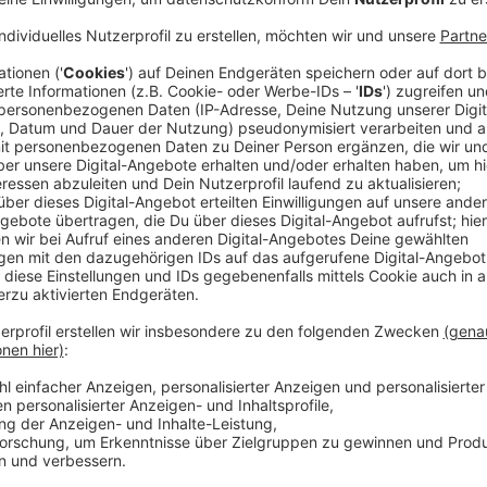
Die Show der Extraklasse
Anzeige
Unsere Moderatoren
Sina Kuipers
und
Benjamin Ro
Programm geführt. Dabei waren Musiker, Comedians 
Saal zum toben gebracht haben.
Anzeige
Wir benötigen Ihre Z
den YouTube Video
laden!
Wir verwenden einen S
Drittanbieters, um V