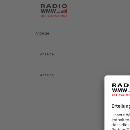
Anzeige
Anzeige
Anzeige