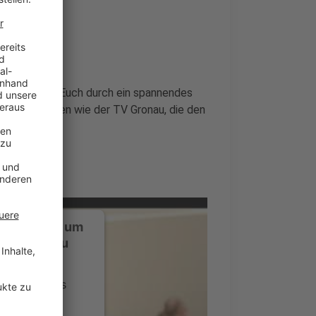
tzler
haben Euch durch ein spannendes
und Akrobaten wie der TV Gronau, die den
ustimmung, um
-Service zu
ervice eines
ideoinhalte