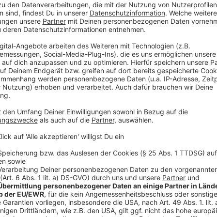
einzubetten. Dieser Servi
Ihren Aktivitäten sammeln.
die Details durch und s
Nutzung des Service zu, 
anzusehen
Mehr Informati
RADIO WMW Lichtblicke Gala 2023
Akzeptieren
Anzeige
powered by
Usercentrics Co
Platform
"Die fand ich richtig gut"
Anzeige