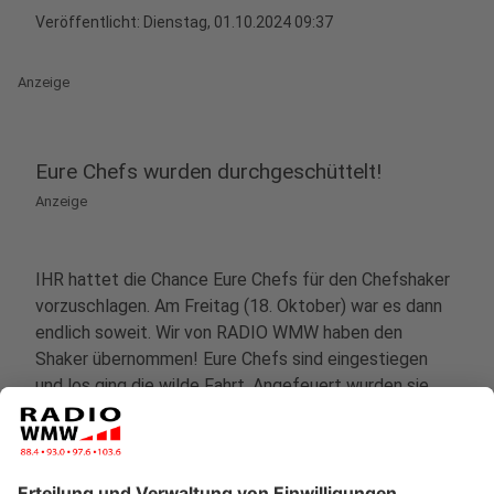
Veröffentlicht:
Dienstag, 01.10.2024 09:37
Anzeige
Eure Chefs wurden durchgeschüttelt!
Anzeige
IHR hattet die Chance Eure Chefs für den Chefshaker
vorzuschlagen.
Am Freitag (18. Oktober) war es dann
endlich soweit. Wir von RADIO WMW haben den
Shaker übernommen! Eure Chefs sind eingestiegen
und los ging die wilde Fahrt. Angefeuert wurden sie
natürlich von Euch! Je lauter Ihr Zugabe geschrien
habt, umso länger wurde die Fahrt. Die Chefs mussten
einige Runden überstehen, aber alle kamen lebend aus
dem Shaker - wenn auch mit anderer Gesichtsfarbe.