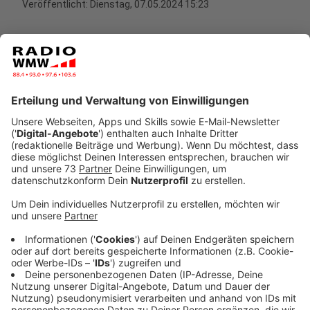
Veröffentlicht:
Dienstag, 07.05.2024 15:23
Anzeige
Niedlichkeitsfaktor 1000
Anzeige
Er war zum Beispiel schon bei Late Night Berlin, bei
"Wer weiß denn sowas" von Kai Pflaume, bei RTL, Sat 1
und so weiter.... Er ist in etwa so groß wie ein kleinerer
Hund und verschwindet deshalb auch oft mal in der
Wiese, erzählt Carola. Nicht nur als Fernseh-Star ist
Pumuckl tätig, sondern auch als Therapiepferd. Er
besucht Kindergärten, Hospize oder andere
Einrichtungen. ABER: Immer mit seiner Arbeitskleidung
- seinen Söckchen. Weil er so kleine Hufen hat, rutscht