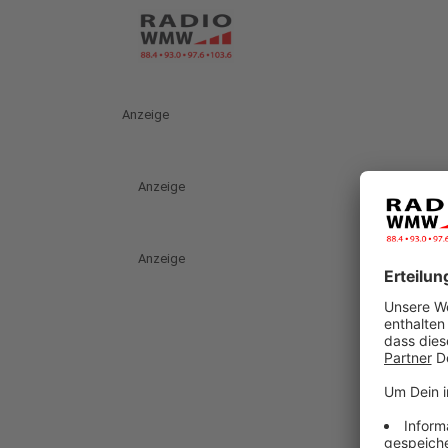
Anzeige
Anzeige
Anzeige