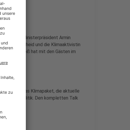
h der NRW-Ministerpräsident Armin
Leon Windscheid und die Klimaaktivistin
lege Marc Weiß hat mit den Gästen im
 anderem das Klimapaket, die aktuelle
er Verkehrspolitik. Den kompletten Talk