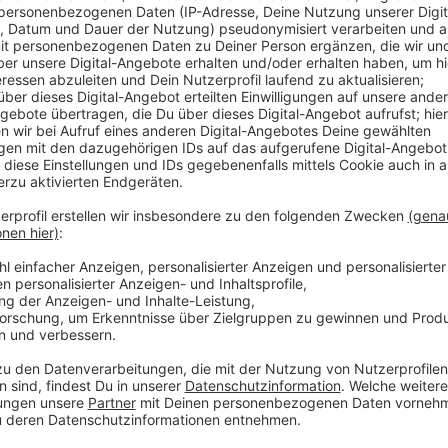
Veröffentlicht:
Donnerstag, 19.12.2019 14:32
Anzeige
Kurz vor dem Beginn der Weihnachtsferien haben sic
Laschet, Stefanie Kloß von Silbermond, Psychologe 
Jana Reiter im Landtag in Düsseldorf getroffen. Kol
Rahmen des Jahresabschlussgesprächs gesprochen.
Anzeige
Die Themen im Jahresabschlussgespräch waren unter
Situation in der Großen Koalition und die Hürden in d
haben wir hier für euch bereitgestellt:
Anzeige