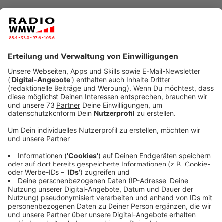
Anzeige
Natürlich konnten wir nicht mit der hochschwangeren
Sängerin in einem Raum sitzen. Wir stecken ja immerhin
noch mitten in der Coronakrise, aber dafür via
Videochat. Man sieht es sofort: Katy steht ihre
Schwangerschaft! Den Bauch hat sie uns leider nicht
gezeigt, aber dafür ihr super zufriedenes Grinsen. So
lange kann das mit dem Baby auch nicht mehr dauern,
oder um es in Katys Worten zu sagen: Sie ist "VERY
pregnant!"
Und VERY aufgeregt. Am 14. August kommt nämlich
schon ihr neues Album raus, dass ihre Fans liebevoll
"KP5" nennen, das wird nämlich Katy’s fünftes Album!
Das wird wohl eine richtig gute Mischung aus Power,
Emotionen und Party und das Beste: Es wird wohl auch