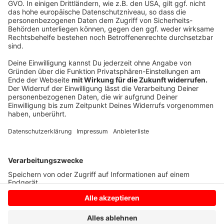
sammeln. Bitte lesen Sie die
Details durch und stimmen Sie der
Nutzung des Service zu, um dieses
Video anzusehen.
Mehr Informationen
Katy Perry - Daisies
Akzeptieren
Anzeige
powered by
Usercentrics Consent
Management Platform
Anzeige
Anzeige