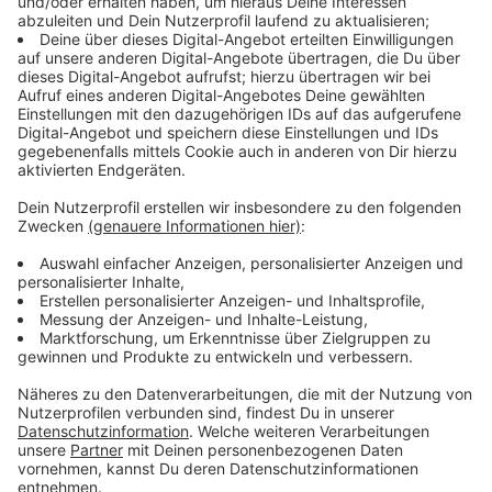
ein paar Kollaborationen geben. Wer aber dabei sein
wird, wollte sie noch nicht verraten. Ich sag euch eins:
Wenn die da so ein Geheimnis draus macht, dann wird
da bestimmt jemand geniales hinter stecken. Die Fans
haben auf jeden Fall schon ihre Theorien (unter
anderem Taylor Swift).
Anzeige
Wir benötigen Ihre
Zustimmung, um den YouTube
Video-Service zu laden!
Wir verwenden einen Service eines
Drittanbieters, um Videoinhalte
einzubetten. Dieser Service kann
Daten zu Ihren Aktivitäten