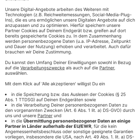
sammeln. Bitte lesen Sie die
Details durch und stimmen Sie der
Nutzung des Service zu, um dieses
Video anzusehen.
Mehr Informationen
Das Interview mit Katy Perry
Akzeptieren
Anzeige
powered by
Usercentrics Consent
Management Platform
Wir benötigen Ihre
Zustimmung, um den YouTube
Video-Service zu laden!
Wir verwenden einen Service eines
Drittanbieters, um Videoinhalte
einzubetten. Dieser Service kann
Daten zu Ihren Aktivitäten