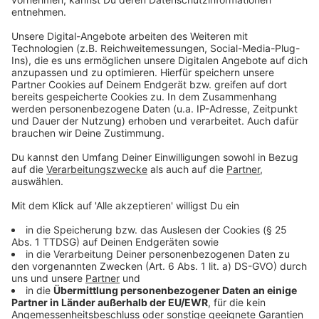
machen. Er hat sich spontan in den Flieger gesetzt und
spricht mit Moderator Kai Klüting aus seinem Zimmer
in Thailand. Nachdem Kai und Alle Farben über die
wichtigsten Urlaubstipps gesprochen haben, geht es
auch um die neue Single von Alle Farben die er
zusammen mit HUGEL und FAST BOY gemacht hat.
Dabei hat die Single schon fast einen therapeutischen
Ansatz. “Jeder hat seinen Grund, warum er auf einer
Part ist und warum soll es nicht das sein, einfach auch
den schlimmsten Schmerz zu überwinden?” sagt Alle
Farben im Interview.
Anzeige
Wir benötigen Ihre
Zustimmung, um den YouTube
Video-Service zu laden!