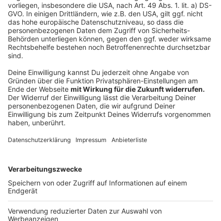
Wir verwenden einen Service eines
Drittanbieters, um Videoinhalte
einzubetten. Dieser Service kann
Daten zu Ihren Aktivitäten
sammeln. Bitte lesen Sie die
Details durch und stimmen Sie der
Nutzung des Service zu, um dieses
Video anzusehen.
Mehr Informationen
Alle Farben & HUGEL - Castle (feat. FAST BOY)
Akzeptieren
Anzeige
powered by
Usercentrics Consent
Management Platform
Anzeige