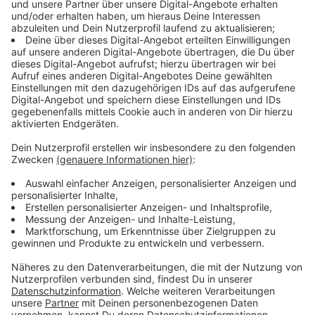
Leidenschaft fürs Kochen, mit der seine Fans genauso
begeistert. Über all das und seine neue Single "Castle"
hat Alle Farben im Interview mit Kai Klüting
gesprochen, das ihr hier hören könnt.
Anzeige
Interview vom anderen Ende der Welt
Anzeige
Eigentlich wäre Frans Zimmer alias Alle Farben jetzt
auf Radio-Promotion-Tour. Heißt er gibt jede Menge
Interviews zu seiner neuen Single “Castle”. Aber, wir
und fast alle anderen Sender lassen auch Stars wie ihn
nicht rein. Also gibt er seine Interviews über das
Internet. Das kann aber von überall auf der Welt