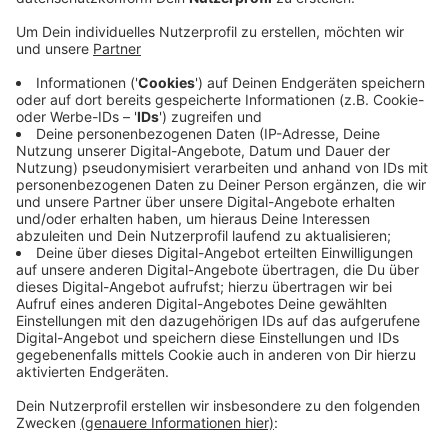
Anzeige
500 Teile und ein Stadtplan
Anzeige
Aus Gronau kommt dazu jetzt ein Angebot: Das
Gronau-City-Puzzle. 500 Teile und ein Stadtplan, der
einen zur Weißglut bringen kann, verspricht das
Stadtmarketing. Ihr bekommt das Gronau-City-Puzzle
für knapp 20 Euro bei der Touristinfo und bei Wolbers
City.
Die Infos dazu findet Ihr hier.
Anzeige