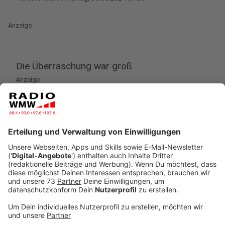
Anzeige
Die Überraschung war groß
Anzeige
Bei unserem Adventsgewinnspiel "Das geheime
Geschenk" hat Natascha aus Gronau drei kleine, aber
sehr wertvolle Goldbarren erraten. Dann kam die
Überraschung: Wir haben Ihr die Goldbarren geschenkt,
worüber sie sich sehr gefreut hat. Jetzt - Monate
später, mitten in der Ferienzeit, hat sich Natascha per
Whatsapp mit Urlaubsfotos bei uns zurückgemeldet
und damit unsere Neugier geweckt.
Anzeige