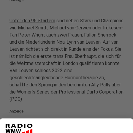
Unter den 96 Startern
sind neben Stars und Champions
wie Michael Smith, Michael van Gerwen oder Irokesen-
Fan Peter Wright auch zwei Frauen, Fallon Sherrock
und die Niederländerin Noa-Lynn van Leuven. Auf van
Leuven richtet sich direkt in Runde eins der Fokus. Sie
ist nämlich die erste trans Frau überhaupt, die sich für
die Weltmeisterschaft in London qualifizieren konnte.
Van Leuven schloss 2022 eine
geschlechtsangleichende Hormontherapie ab,
schaffte den Sprung in den berühmten Ally Pally über
die Women's Series der Professional Darts Corporation
(PDC)
Anzeige