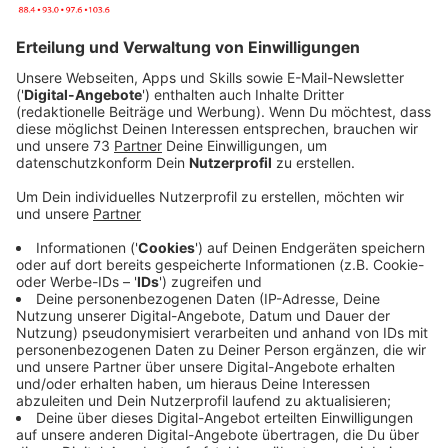
©
picture alliance/dpa | Zac Goodwin
Luke Littler gehört in seinem zweiten WM-Jahr
natürlich direkt zu den Favoriten bei der PDC Darts-
Weltmeisterschaft
Anzeige
Darts-WM: Die deutschen Starter im
Überblick
Anzeige
Sechs deutsche Starter bei der Darts-
Weltmeisterschaft im Ally Pally? Ein neuer Rekord.
Martin Schindler
und
Gabriel Clemens
greifen
aufgrund ihrer Top-32-Platzierung in der "Order of
Merit" (Weltrangliste) erst in der 2. Runde ein.
Schindler wird es am 22. Dezember um 20:15 Uhr mit