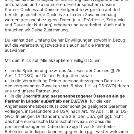
Anzeige
Darts-WM: So könnt ihr die Spiele verfolgen
Anzeige
Der
TV-Sender Sport1
und der
Streaming-Dienst
DAZN
übertragen umfangreich von den insgesamt 28
Nachmittags- und Abendsessions. Pausen gibt es nur
an den drei Weihnachtstagen sowie an Silvester. Sonst
wird täglich gespielt, an den meisten Tagen von 13.30
Uhr bis Mitternacht (deutscher Zeit).
Das Preisgeld von über 2,5 Millionen Pfund wird auf
alle Teilnehmer ausgeschüttet. Für den Gewinner gibt
es 500.000 Pfund. Der Verlierer in der 1. Runde erhält
7.500 Pfund.