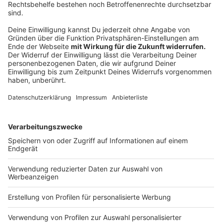
Anzeige
Darts-WM: Die wichtigsten Regeln
Anzeige
Bull's Eye, Double-10 oder Triple-20. Bei der Darts-WM
werden wieder Höchstleistungen im Dartsport
angeboten. Am Ende wird der neue Weltmeister
gekrönt, der sich zuvor in mehreren K.O.-Runden gegen
Kontrahenten durchzusetzen haben muss. Dabei gibt
es verschiedene Spielmodi, die wir euch kurz und
prägnant zusammenfassen:
In London kommen die besten Spieler der PDC -
der Professional Darts Corporation - zusammen.
Diese Zusammenkunft gilt als die
prestigeträchtigste der Welt-Dartsverbände, die