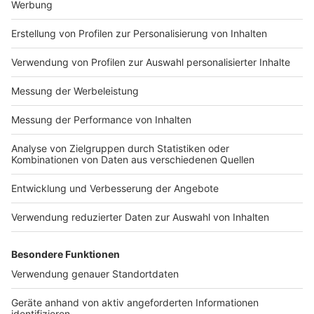
es gibt.
Gespielt wird nacheinander und abwechselnd.
Jeder Dart-Spieler hat immer
drei Würfe
, bevor
der Gegner an der Reihe ist.
Begonnen wird in einem sogenannten
Leg
bei 501.
Ziel ist es, so schnell wie möglich die 501 auf 0 zu
bekommen. Am Ende muss der entscheidende
Pfeil in einem der äußeren Doppelfelder der
Dartsschreibe (rote oder grüne Flächen), oder
aber, bei einer speziellen Wurfkombination, in der
Mitte der Dartscheibe - dem Bull's Eye - landen.
Ein
Satz
ist erst dann beendet, wenn ein Spieler
drei Legs
gewonnen hat. Im Laufe des Turniers
werden für einen Matcherfolg immer mehr
Satzgewinne notwendig. Im Modus
"Best of Five"
(drei Gewinnsätze werden benötigt) geht es in der
1. Runde los. In der vierten Runde gibt es schon
"Best of Seven"
(vier Gewinnsätze) und im Finale