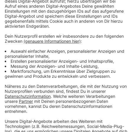
dem Sieger aus dem Duell zwischen Callan Rydz und
Romeo Grbavac zu tun bekommen. Clemens trifft am
19. Dezember um 16:45 Uhr entweder auf Niels
Zonneveld oder Robert Owen. Über die Pro Tour Order
of Merit haben sich
Ricardo Pietreczko
und
Florian
Hempel
für die WM qualifiziert. "Pikachu" ist
Pietreczko Spitzname. Er absolviert seine
Erstrundenpartie gegen Xiaochen Zong am 17.
Dezember um 21:15 Uhr. Auf Hempel wartet Jeffrey
de Zwaan am 20. Dezember um 21:15 Uhr. Mit
Niko
Springer
und
Kai Gotthardt
feiern zwei Deutsche ihr
Debüt im "Ally Pally". Springer sicherte sich sein WM-
Ticket über die PDC Development Tour und trifft in
der 1. Runde am 19. Dezember um 22:15 Uhr auf den
Vorjahreshalbfinalisten Scott Williams. Gotthardt
qualifizierte sich durch den Sieg bei der PDC Europe
Super League. Sein Erstrundengegner ist am 16.
Dezember um 15:45 Uhr Alan Souter.