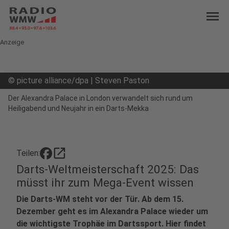
menu
Anzeige
©
picture alliance/dpa | Steven Paston
Der Alexandra Palace in London verwandelt sich rund um
Heiligabend und Neujahr in ein Darts-Mekka
open_in_new
Teilen:
Darts-Weltmeisterschaft 2025: Das
müsst ihr zum Mega-Event wissen
Die Darts-WM steht vor der Tür. Ab dem 15.
Dezember geht es im Alexandra Palace wieder um
die wichtigste Trophäe im Dartssport. Hier findet