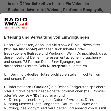
in der Öffentlichkeit zu halten. Ein Video der
Bauhaus-Universität Weimar, Professur Bauphysik,
zeigt jetzt auch, warum.
Veröffentlicht:
Mittwoch, 25.03.2020 16:45
Anzeige
Coronaviren übertragen sich von Mensch zu Mensch.
Das ist bekannt. Deshalb fordern unsere Politiker auf,
dass wir mindestens 1,5 - wenn nicht sogar 2 Meter -
Abstand zu anderen Menschen halten sollen. Das gilt
vor allem in der Öffentlichkeit, in der wir aber schon
seit einigen Tagen sehr eingeschränkt nur unterwegs
sein dürfen.
Anzeige