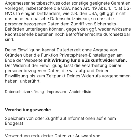
Husten ihren Mund bedecken müssen, auch um eigene
Hände sauber zu halten und mögliche Viren nicht über
Körperkontakt oder Oberflächen zu übertragen.
Anzeige
Das Video
Anzeige
Hier könnt ihr euch das Video-Experiment der Bauhaus-
Universität Weimar, Professur Bauphysik, anschauen:
HIER GEHT'S ZUM VIDEO
.
Anzeige