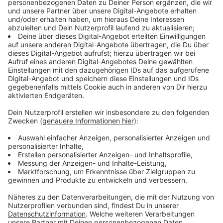
Uni-Experiment bestätigt Forderung nach
Abstand
Anzeige
Bauhaus-Universität Weimar, Professur Bauphysik, hat
nun in einem Experiment mit einem stark hustenden
Mann bewiesen, dass sich die Atemluft - und damit
Viren - in einem Raum schnell und weit ausbreitet,
wenn man den Mund nicht bedeckt oder schützt.
Anzeige
Zur Darstellung nutzte der Student Amayu Wakoya
Gena einen sogenannten Schlierenspiegel, der wie mit
einem Infrarot-Glas die Atemluft visuell darstellt.